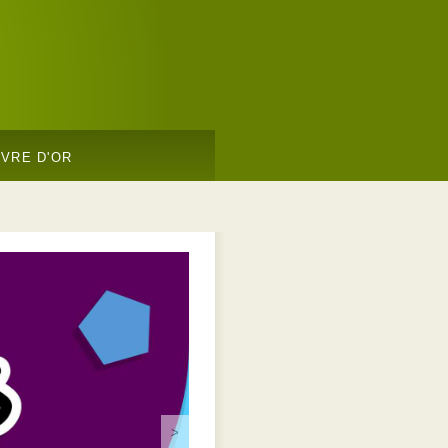
IVRE D'OR
>