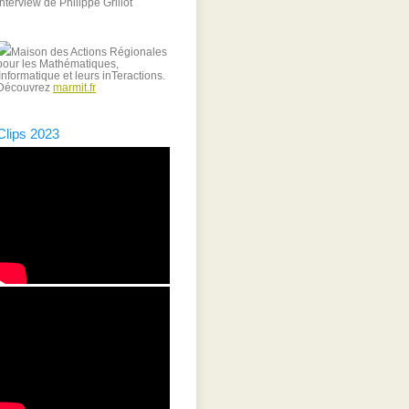
Interview de Philippe Grillot
Maison des Actions Régionales
pour les Mathématiques,
'Informatique et leurs inTeractions.
Découvrez
marmit.fr
Clips 2023