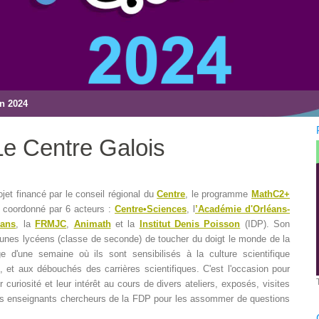
on 2024
Le Centre Galois
jet financé par le conseil régional du
Centre
, le programme
MathC2+
st coordonné par 6 acteurs :
Centre•Sciences
, l
’Académie d'Orléans-
éans
, la
FRMJC
,
Animath
et la
Institut Denis Poisson
(IDP). Son
jeunes lycéens (classe de seconde) de toucher du doigt le monde de la
 d'une semaine où ils sont sensibilisés à la culture scientifique
, et aux débouchés des carrières scientifiques. C'est l'occasion pour
ur curiosité et leur intérêt au cours de divers ateliers, exposés, visites
 les enseignants chercheurs de la FDP pour les assommer de questions