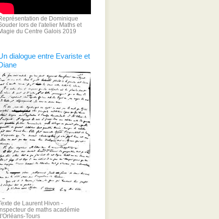
Représentation de Dominique
Souder lors de l'atelier Maths et
Magie du Centre Galois 2019
Un dialogue entre Evariste et
Diane
Texte de Laurent Hivon -
Inspecteur de maths académie
d'Orléans-Tours